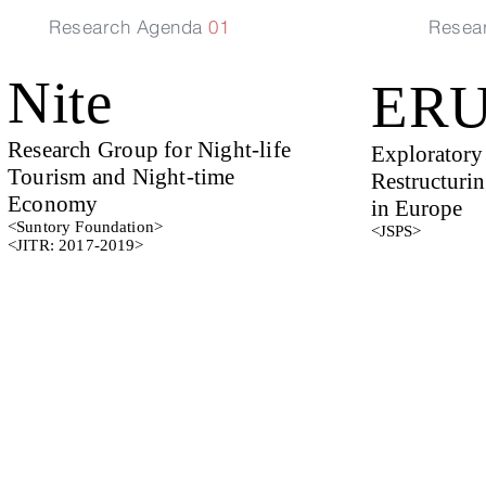
Research Agenda
01
Resea
Nite
ER
Research Group for Night-life
Exploratory
Tourism and Night-time
Restructuri
Economy
in Europe
<Suntory Foundation>
<JSPS>
<JITR: 2017-2019>