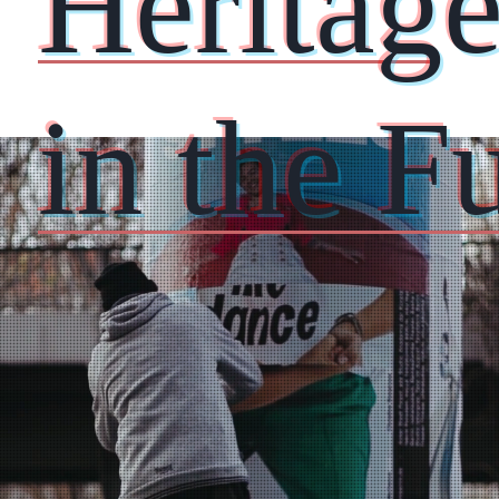
Herita
in the F