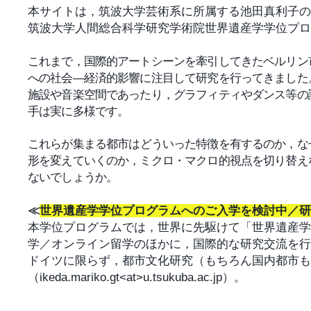
本サイトは，筑波大学芸術系に所属する池田真利子の
筑波大学人間総合科学研究学術院世界遺産学学位プロ
これまで，国際的アートシーンを牽引してきたベルリン
への社会―経済的影響に注目して研究を行ってきました
施設や音楽空間であったり，グラフィティやダンス等の
手は実に多様です。
こ
れらが集まる都市はどういった特徴を有するのか，な
形を変えていくのか，ミクロ・マクロ的視点を切り替え
ないでしょうか。
≪
世界遺産学学位プログラムへのご入学を検討中／研
本学位プログラムでは，世界に先駆けて「世界遺産学
学／オンライン留学のほかに，国際的な研究交流を行
ドイツに限らず，都市文化研究（もちろん国内都市も
（ikeda.mariko.gt<at>u.tsukuba.ac.jp）。