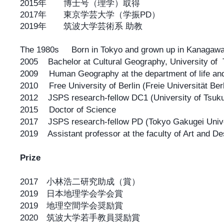
2015年 博士号（理学）取得​
2017年 東京学芸大学（学振PD）​
2019年 筑波大学芸術系 助教
The 1980s Born in Tokyo and grown up in Kanagawa
2005 Bachelor at Cultural Geography, University of 
2009 Human Geography at the department of life and 
2010 Free University of Berlin (Freie Universität Berl
2012 JSPS research-fellow DC1 (University of Tsuk
2015 Doctor of Science​
2017 JSPS research-fellow PD (Tokyo Gakugei Unive
2019 Assistant professor at the faculty of Art and Des
Prize
2017 小林浩二研究助成（賞）
2019 日本地理学会学会賞
2019 地理空間学会奨励賞
2020 筑波大学若手教員奨励賞